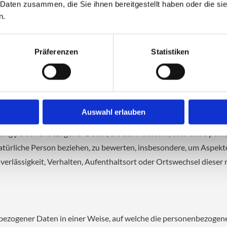
 Daten zusammen, die Sie ihnen bereitgestellt haben oder die s
matisierter Verfahren ausgeführte Vorgang oder jede solche Vor
n.
tion, das Ordnen, die Speicherung, die Anpassung oder Veränderu
der eine andere Form der Bereitstellung, den Abgleich oder die 
Präferenzen
Statistiken
g gespeicherter personenbezogener Daten mit dem Ziel, ihre künf
Auswahl erlauben
beitung personenbezogener Daten, die darin besteht, dass diese 
atürliche Person beziehen, zu bewerten, insbesondere, um Aspekte 
verlässigkeit, Verhalten, Aufenthaltsort oder Ortswechsel dieser 
bezogener Daten in einer Weise, auf welche die personenbezogen