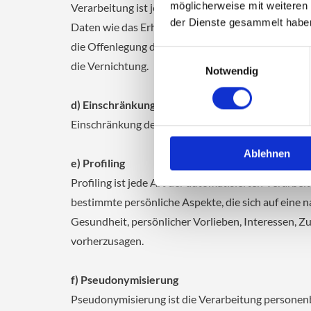
möglicherweise mit weiteren
Verarbeitung ist jeder mit oder ohne Hilfe auto
der Dienste gesammelt habe
Daten wie das Erheben, das Erfassen, die Organisa
die Offenlegung durch Übermittlung, Verbreitung o
Einwilligungsauswahl
die Vernichtung.
Notwendig
d) Einschränkung der Verarbeitung
Einschränkung der Verarbeitung ist die Markierun
Ablehnen
e) Profiling
Profiling ist jede Art der automatisierten Verar
bestimmte persönliche Aspekte, die sich auf eine n
Gesundheit, persönlicher Vorlieben, Interessen, Zu
vorherzusagen.
f) Pseudonymisierung
Pseudonymisierung ist die Verarbeitung personen