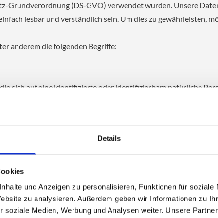
tz-Grundverordnung (DS-GVO) verwendet wurden. Unsere Datensch
infach lesbar und verständlich sein. Um dies zu gewährleisten, m
er anderem die folgenden Begriffe:
e sich auf eine identifizierte oder identifizierbare natürliche Pe
gesehen, die direkt oder indirekt, insbesondere mittels Zuordnun
ennung oder zu einem oder mehreren besonderen Merkmalen, die 
llen oder sozialen Identität dieser natürlichen Person sind, identi
Details
entifizierbare natürliche Person, deren personenbezogene Daten vo
Cookies
nhalte und Anzeigen zu personalisieren, Funktionen für soziale
Website zu analysieren. Außerdem geben wir Informationen zu I
r soziale Medien, Werbung und Analysen weiter. Unsere Partner