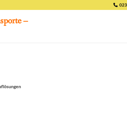
023

sporte –
uflösungen