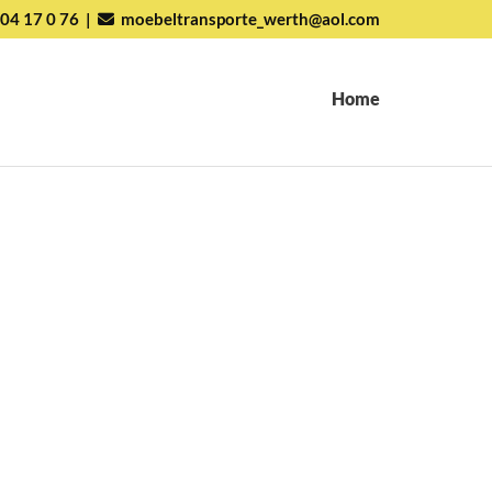
04 17 0 76
|
moebeltransporte_werth@aol.com

Home