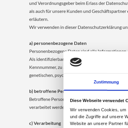
und Verordnungsgeber beim Erlass der Datenschu
als auch für unsere Kunden und Geschäftspartner e
erläutern.
Wir verwenden in dieser Datenschutzerklärung unt
a) personenbezogene Daten
Personenbezogene Daten sind alle Informationen, di
Als identifizierbar wird eine natürliche Person an
Kennnummer, zu Standortdaten, zu einer Online-K
genetischen, psychischen, wirtschaftlichen, kulture
Zustimmung
b) betroffene Person
Betroffene Person ist jede identifizierte oder id
Diese Webseite verwendet 
verarbeitet werden.
Wir verwenden Cookies, um I
und die Zugriffe auf unsere 
c) Verarbeitung
Website an unsere Partner fü